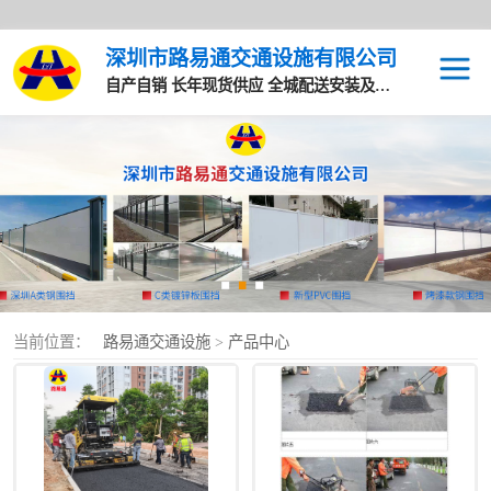
深圳市路易通交通设施有限公司
自产自销 长年现货供应 全城配送安装及售后服务
路面沥青
马路沥青
沥青道路
水马围挡
当前位置：
路易通交通设施
>
产品中心
PVC围挡
深圳A类钢围挡
基坑护栏