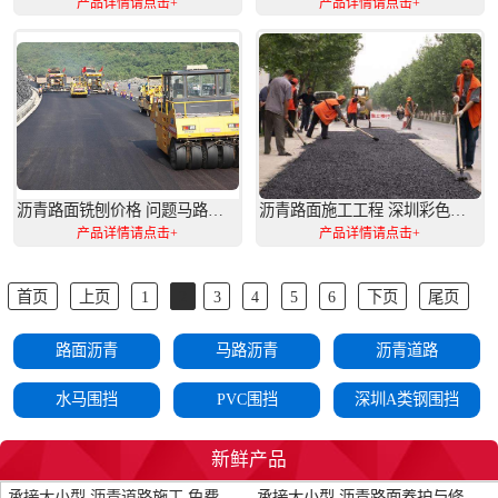
产品详情请点击+
产品详情请点击+
沥青路面铣刨价格 问题马路处理 上门服务
沥青路面施工工程 深圳彩色沥青 路面修复改造工程
产品详情请点击+
产品详情请点击+
首页
上页
1
2
3
4
5
6
下页
尾页
路面沥青
马路沥青
沥青道路
水马围挡
PVC围挡
深圳A类钢围挡
基坑护栏
塑料护栏
铁马护栏
新鲜产品
网片基坑护栏
承接大小型 沥青道路施工 免费勘察 包工包料
承接大小型 沥青路面养护与修补 摊铺马路沥青