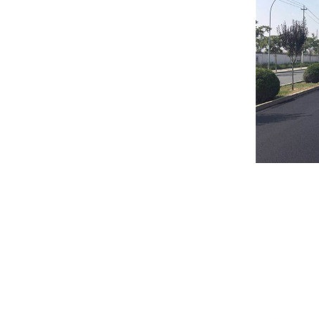
公路水泥砖，水井盖，甲乙护
栏等各类标志标牌。水泥制品
有——马路砖，西班牙砖，植
草砖，人字形砖，透水砖，波
浪砖，导盲砖，空心砖，护树
桩，隔热砖，广场砖等各种水
泥制品交通划线类产品——道
路标线、停车位线、消防通道
线、路面中心线车道分界线、
车道边缘线、转弯待转区线、
车行道宽度渐变标线、导流
线、减速让行线、路面文字标
线、导向箭头、高速公路车距
确认标线、港湾式停靠站标线
等。一直以来公司秉承“做一笔
生意交一个朋友”的原则。凭着
“诚信*营，以质量为生命的方
针，为客户提供产品和服务欢
迎新老顾客朋友来函来电、洽
谈业务。我们期待与您的精诚
合作，并携手共建美好明天！
冷补沥青混合料的成型机理 沥
青冷补材料的强度形成过程和