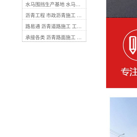
水马围挡生产基地 水马围挡价格及现场施工图片
机械出租包工、沥青混凝土工
程、市政道路沥青摊铺、沥青
沥青工程 市政沥青施工 沥青铺路工程
高速公路建设与养护、住宅小
区沥青路面施工、工业区沥青
路易通 沥青道路施工 工业区道路施工
路面改造、公园彩色沥青路面
摊铺、大桥沥青路面重修、校
承接各类 沥青路面施工 摊铺马路沥青
园沥青道路承包、运动场球场
跑道沥青工程、隧道通道沥青
路面施工、乡村公路沥青施
工、机场港口码头路面沥青工
程、停车场沥青施工与划线、
管沟回填及路面恢复、雨污分
流路面混凝土恢复、白改黑、
海绵城市透水沥青路面 沥青冷
料批发。欢迎大家来电咨询，
我们会尽快配合看工地，给出
施工方案与造价。公司主要生
产：五金制品---销售铁马护
栏、防护桩、挡轮杆、u型护
栏、防撞桶、护角、警示柱、
塑料锥、水马、铸铝道钉、广
角镜、减速带、塑料护栏以及