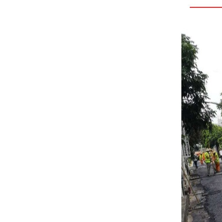
热沥青混合料的强度形成过程
有所不同，热沥青混合料用的
沥青是热塑性的，而冷补沥青
混合料的沥青是经过改性的，
己经不是完全的热塑性。冷补
混合料的强度形成有一个缓慢
的过程，在摊铺，碾压时具可
塑性、流动性，能被挤压至坑
槽中不规则的地方。在行车和
空气的作用下使一部分溶剂挥
发，沥青逐步变稠，冷补混合
料颗粒之间的分布更加紧密，
空隙率减少，矿料相互的黏结
更牢固。混合料的密度增大，
对路面软的感觉会逐渐消失，
这一过程需要7—10天时间。
此后强度还会逐步增加，经过
三个月左右的时间，其变形和
强度会逐步稳定，达到或超过
热沥青混合料冷却后的性能。
冷补混合料的强度由两部分构
成：一是由于改性沥青自身的