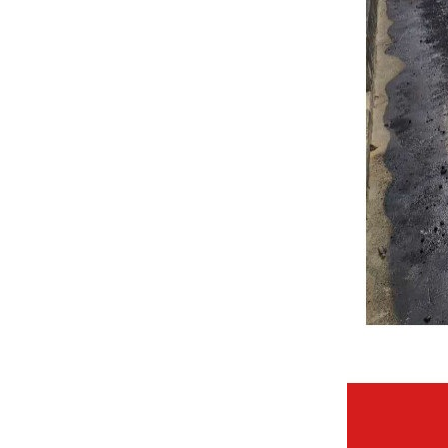
黏结性和黏附性及与矿料相互
作用而形成的混合料的内聚力
和黏附力所构成的。它们使得
矿料颗粒料间不易分离，形成
整体，也使混合料与原表面要
有较高的粘着力而不易剥离、
推移。二是混合料经碾压后由
于矿料颗粒间的嵌挤锁结作用
而形成的混合料的内摩擦阻
力。冷补料这两部分力就构成
其初期强度，并足以抵抗车辆
荷载的作用。