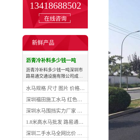
13418688502
在线咨询
新鲜产品
沥青冷补料多少钱一吨
沥青冷补料多少钱一吨深圳市
路易通交通设施有限公司成立
于2013年，一直专注于交通工
水马规格 尺寸 图片 价格 红色高水马围挡底价出售
程领域，集开发、生产、销
售、施工、维护于一体，致力
深圳福田施工水马 红色水马围栏 市政水马围挡
于打造中国交通设施工程的企
业。经过多年不檞努力公司不
深圳水马围挡实力厂家 水马定制 水马批发
断探索交通设施产品及工程，
在该领域积累了丰富的生产经
1.8米高水马批发 路易通防撞水马 水马作用说明
验，建立了良好的信誉，令公
司日益壮大，业务面辐射到各
深圳二手水马全网比价 水马大量供应
地。承接的工程类型有：路面