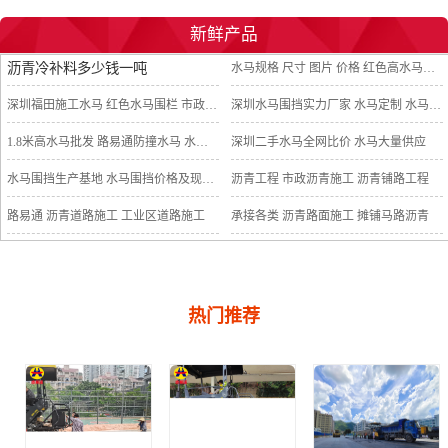
基坑护栏
塑料护栏
铁马护栏
新鲜产品
沥青冷补料多少钱一吨
网片基坑护栏
水马规格 尺寸 图片 价格 红色高水马围挡底价出售
深圳福田施工水马 红色水马围栏 市政水马围挡
深圳水马围挡实力厂家 水马定制 水马批发
1.8米高水马批发 路易通防撞水马 水马作用说明
深圳二手水马全网比价 水马大量供应
水马围挡生产基地 水马围挡价格及现场施工图片
沥青工程 市政沥青施工 沥青铺路工程
路易通 沥青道路施工 工业区道路施工
承接各类 沥青路面施工 摊铺马路沥青
热门推荐