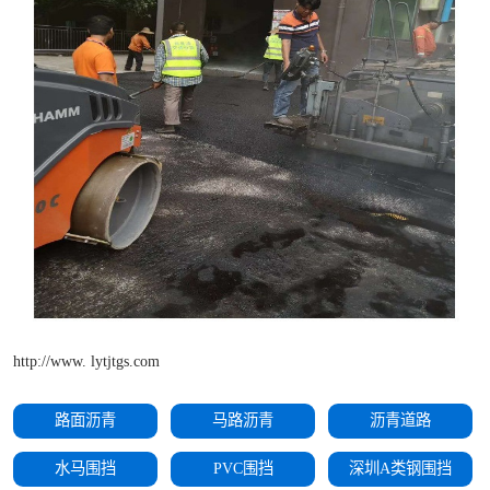
http://www. lytjtgs.com
路面沥青
马路沥青
沥青道路
水马围挡
PVC围挡
深圳A类钢围挡