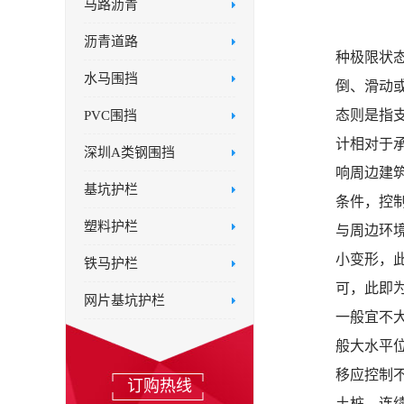
马路沥青
                                    
沥青道路
种极限状
水马围挡
倒、滑动
态则是指
PVC围挡
计相对于
深圳A类钢围挡
响周边建
基坑护栏
条件，控
塑料护栏
与周边环
小变形，
铁马护栏
可，此即
网片基坑护栏
一般宜不大
般大水平位
移应控制
订购热线
土桩、连