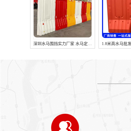
间，用煤沥青在格洛斯特郡修
冷地区和轻交通道路上宜选用
筑了第一段煤沥青碎石路；法
较稀的沥青。 按技术品质和使
国于1858年在巴黎用天然岩沥
用情况，常用的沥青类路面可
青修筑了第一条地沥青碎石
分为沥青混凝土、热拌沥青碎
路；到20世纪，使用量较大的
石、沥青贯入式、沥青表面处
铺路材料为石油沥青。中国上
治四种类型。 沥青混凝土路
海在20世纪20年代开始铺设沥
面： 强度是按嵌挤密实原则构
1.8米高水马批发 路易通防撞水马 水马作用说明
青路面。1949年以后随着中国
成的。采用优质沥青，它是沥
自产路用沥青材料工业的发
青路面中对稠度要求高，也是
展，沥青路面已广泛应用于城
取粘稠的。另外采用相当数量
市道路和公路干线，成为目前
的矿粉是沥青混凝土的一显著
中国铺筑面积较多的一种高级
特点。 较高的粘结力使路面具
路面。 路面材料 1.沥青结合料
有甚高的强度，可以承受比较
沥青结合料将矿质粒料粘结成
繁重的车辆交通。但沥青混凝
整体，增加强度和增强路面抵
土路面的允许拉应变值较小，
抗行车破坏的能力，并使路面
会产业规则横向裂缝，因而要
具有抗水性。适合修筑路面的
求坚强的基层。对高温稳定性
沥青材料主要为石油沥青和煤
与低温稳定性均有要求。 较小
沥青，此外，还有天然沥青。
的空隙率使沥青混凝土路面具
沥青的性质和标号要求，随沥
有透水性小，水稳性好，耐久
青路面种类、地区的气候和路
承接各类 沥青路面施工 摊铺马路沥青
沥青冷补料
性高，有较大的抵抗自然因素
段的交通情况不同而异；热拌
的能力，使用年限达1 5-20年