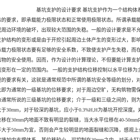
            基坑支护的设计要求 基坑支护作为一个结构体系，应要满足稳定和变形的要求，即通常规范所说的两
态的要求，即承载能力极限状态和正常使用极限状态。所谓承载
或周边环境的破坏，出现较大范围的失稳。一般的设计要求是不
支护结构的变形或是由于开挖引起周边土体产生的变形过大，影响
承载力极限状态要有足够的安全系数，不致使支护产生失稳，而
筑物的安全使用。因而，作为设计的计算理论，不但要能计算支
制变形在一定的范围内。 一般的支护结构位移控制以水平位移为
境的要求有关，这就是通常规范中所谓的基坑安全等级的划分，
此即为通常的一级基坑的位移要求；对于周边空旷，无构筑物需
为通常所说的三级基坑的位移要求；介于一级和三级之间的，则为
于30mm，对于较深的基坑，应小于0.3%H,H为基坑开挖深度
移在30mm内地面不致有明显的裂缝，当大水平位移在40-50
不大于50mm为宜，否则会产生较明显的地面裂缝和沉降，感观上
续墙加内支撑体系，其位移较小，可控制在30mm之内，对于土