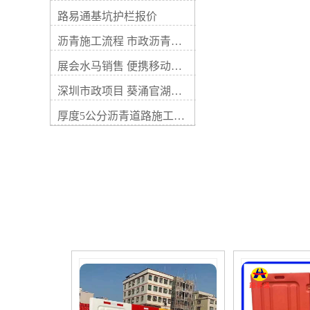
大大提高。与水泥混凝土路面
国于1858年在巴黎用天然岩沥
相比，沥青路面表面平整无接
路易通基坑护栏报价
青修筑了第一条地沥青碎石
缝，行车振动小，噪音低，开
路；到20世纪，使用量较大的
沥青施工流程 市政沥青摊铺价格
放交通快，养护简便，适宜于
铺路材料为石油沥青。中国上
路面分期修建，是我国路面的
海在20世纪20年代开始铺设沥
展会水马销售 便携移动水马 路易通水马厂家
重要结构形式。 沥青路面的缺
青路面。1949年以后随着中国
点是温度敏感性较高。夏季强
自产路用沥青材料工业的发
深圳市政项目 葵涌官湖沙滩沥青路翻新工程
度下降，若控制不好会使路面
展，沥青路面已广泛应用于城
发软泛油或推移剪裂破坏。低
厚度5公分沥青道路施工流程
市道路和公路干线，成为目前
温时沥青材料变脆可能引起路
中国铺筑面积较多的一种高级
面开裂。 沥青路面按其强度构
路面。 路面材料 1.沥青结合料
成原则分为嵌挤锁结式和级配
沥青结合料将矿质粒料粘结成
密实式两类。嵌锁式沥青路面
整体，增加强度和增强路面抵
用沥青表面处治、沥青贯人式
抗行车破坏的能力，并使路面
和沥青碎石铺筑，属于次高级
具有抗水性。适合修筑路面的
路面。密实式沥青路面采用各
沥青材料主要为石油沥青和煤
类沥青混凝土，沥青玛蹄脂碎
沥青，此外，还有天然沥青。
石等铺筑，其密实度大、孔隙
沥青的性质和标号要求，随沥
小，是强度和稳定性较高的沥
青路面种类、地区的气候和路
青路面，属高级路面。 简史
段的交通情况不同而异；热拌
据考古资料，印加帝国在15世
或热法浇洒以及在炎热地区和
纪已采用天然沥青修筑沥青碎
重交通道路上宜选用较稠的沥
石路。英国在1832～1838年之
青；冷拌或冷法浇洒以及在寒