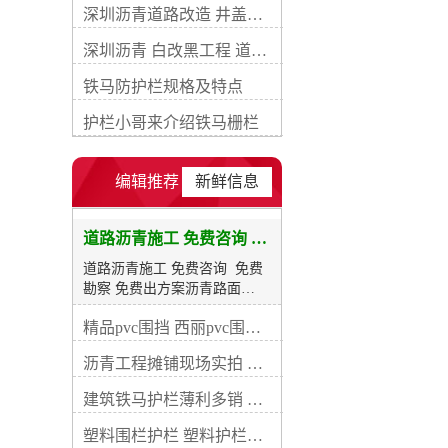
深圳沥青道路改造 井盖提升 路面铣刨 包工包料
放交通快，养护简便，适宜于
路面分期修建，是我国路面的
深圳沥青 白改黑工程 道路提升沥青施工
重要结构形式。 沥青路面的缺
点是温度敏感性较高。夏季强
铁马防护栏规格及特点
度下降，若控制不好会使路面
发软泛油或推移剪裂破坏。低
护栏小哥来介绍铁马栅栏
温时沥青材料变脆可能引起路
面开裂。 沥青路面按其强度构
成原则分为嵌挤锁结式和级配
编辑推荐
新鲜信息
密实式两类。嵌锁式沥青路面
用沥青表面处治、沥青贯人式
和沥青碎石铺筑，属于次高级
道路沥青施工 免费咨询 免费勘察 免费出方案
路面。密实式沥青路面采用各
道路沥青施工 免费咨询 免费
类沥青混凝土，沥青玛蹄脂碎
勘察 免费出方案沥青路面
石等铺筑，其密实度大、孔隙
【bituminous pavement】指的
小，是强度和稳定性较高的沥
精品pvc围挡 西丽pvc围挡图片
是用沥青作结合料铺筑面层的
青路面，属高级路面。 简史
路面之统称。 沥青路面是在柔
据考古资料，印加帝国在15世
沥青工程摊铺现场实拍 深圳路易通沥青工程
性基层、半刚性基层上，铺筑
纪已采用天然沥青修筑沥青碎
一定厚度的沥青混合料作面层
石路。英国在1832～1838年之
建筑铁马护栏薄利多销 铁马定制 耐久不掉色
的路面结构。这种路面与砂石
间，用煤沥青在格洛斯特郡修
路面相比，其和强度稳定性都
塑料围栏护栏 塑料护栏交货快
筑了第一段煤沥青碎石路；法