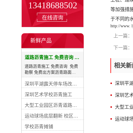
13418688502
等加强措
在线咨询
于不同的水
http://www. l
上一篇：
新鲜产品
下一篇：
道路沥青施工 免费咨询 免费勘察 免费出方案
相关新
道路沥青施工 免费咨询 免费
勘察 免费出方案沥青路面
【bituminous pavement】指的
深圳平
深圳平湖露天停车场改造项目施工
是用沥青作结合料铺筑面层的
路面之统称。 沥青路面是在柔
深圳艺术学校沥青施工
深圳艺
性基层、半刚性基层上，铺筑
一定厚度的沥青混合料作面层
大型工业园区沥青道路升级改造工程
大型工
的路面结构。这种路面与砂石
路面相比，其和强度稳定性都
运动球场底层翻新 校区沥青摊铺
运动球场
大大提高。与水泥混凝土路面
相比，沥青路面表面平整无接
学校沥青摊铺
缝，行车振动小，噪音低，开