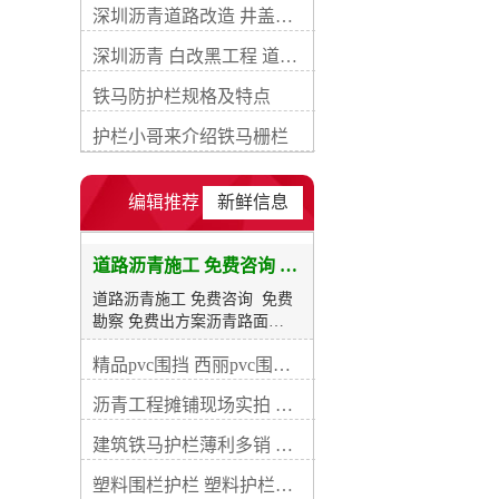
深圳沥青道路改造 井盖提升 路面铣刨 包工包料
放交通快，养护简便，适宜于
路面分期修建，是我国路面的
深圳沥青 白改黑工程 道路提升沥青施工
重要结构形式。 沥青路面的缺
点是温度敏感性较高。夏季强
铁马防护栏规格及特点
度下降，若控制不好会使路面
发软泛油或推移剪裂破坏。低
护栏小哥来介绍铁马栅栏
温时沥青材料变脆可能引起路
面开裂。 沥青路面按其强度构
成原则分为嵌挤锁结式和级配
编辑推荐
新鲜信息
密实式两类。嵌锁式沥青路面
用沥青表面处治、沥青贯人式
和沥青碎石铺筑，属于次高级
道路沥青施工 免费咨询 免费勘察 免费出方案
路面。密实式沥青路面采用各
道路沥青施工 免费咨询 免费
类沥青混凝土，沥青玛蹄脂碎
勘察 免费出方案沥青路面
石等铺筑，其密实度大、孔隙
【bituminous pavement】指的
小，是强度和稳定性较高的沥
精品pvc围挡 西丽pvc围挡图片
是用沥青作结合料铺筑面层的
青路面，属高级路面。 简史
路面之统称。 沥青路面是在柔
据考古资料，印加帝国在15世
沥青工程摊铺现场实拍 深圳路易通沥青工程
性基层、半刚性基层上，铺筑
纪已采用天然沥青修筑沥青碎
一定厚度的沥青混合料作面层
石路。英国在1832～1838年之
建筑铁马护栏薄利多销 铁马定制 耐久不掉色
的路面结构。这种路面与砂石
间，用煤沥青在格洛斯特郡修
路面相比，其和强度稳定性都
塑料围栏护栏 塑料护栏交货快
筑了第一段煤沥青碎石路；法