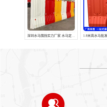
间，用煤沥青在格洛斯特郡修
冷地区和轻交通道路上宜选用
筑了第一段煤沥青碎石路；法
较稀的沥青。 按技术品质和使
国于1858年在巴黎用天然岩沥
用情况，常用的沥青类路面可
青修筑了第一条地沥青碎石
分为沥青混凝土、热拌沥青碎
路；到20世纪，使用量较大的
石、沥青贯入式、沥青表面处
铺路材料为石油沥青。中国上
治四种类型。 沥青混凝土路
海在20世纪20年代开始铺设沥
面： 强度是按嵌挤密实原则构
深圳水马围挡实力厂家 水马定制 水马批发
青路面。1949年以后随着中国
成的。采用优质沥青，它是沥
自产路用沥青材料工业的发
青路面中对稠度要求高，也是
展，沥青路面已广泛应用于城
取粘稠的。另外采用相当数量
市道路和公路干线，成为目前
的矿粉是沥青混凝土的一显著
中国铺筑面积较多的一种高级
特点。 较高的粘结力使路面具
路面。 路面材料 1.沥青结合料
有甚高的强度，可以承受比较
沥青结合料将矿质粒料粘结成
繁重的车辆交通。但沥青混凝
整体，增加强度和增强路面抵
土路面的允许拉应变值较小，
抗行车破坏的能力，并使路面
会产业规则横向裂缝，因而要
具有抗水性。适合修筑路面的
求坚强的基层。对高温稳定性
沥青材料主要为石油沥青和煤
与低温稳定性均有要求。 较小
沥青，此外，还有天然沥青。
的空隙率使沥青混凝土路面具
沥青的性质和标号要求，随沥
有透水性小，水稳性好，耐久
青路面种类、地区的气候和路
路易通 沥青道路施工 工业区道路施工
性高，有较大的抵抗自然因素
段的交通情况不同而异；热拌
的能力，使用年限达1 5-20年