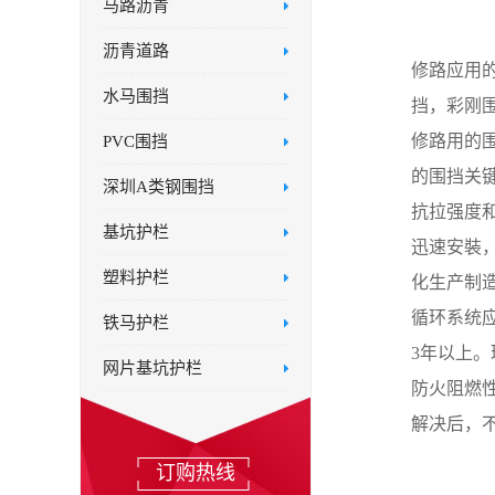
马路沥青
沥青道路
修路应用
水马围挡
挡，彩刚
修路用的
PVC围挡
的围挡关
深圳A类钢围挡
抗拉强度
基坑护栏
迅速安裝
塑料护栏
化生产制
循环系统
铁马护栏
3年以上
网片基坑护栏
防火阻燃
解决后，
订购热线