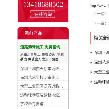
13418688502
http://www. l
上一篇：
在线咨询
下一篇：
新鲜产品
相关新
道路沥青施工 免费咨询 免费勘察 免费出方案
深圳平
道路沥青施工 免费咨询 免费
勘察 免费出方案沥青路面
深圳艺
【bituminous pavement】指的
深圳平湖露天停车场改造项目施工
是用沥青作结合料铺筑面层的
大型工
路面之统称。 沥青路面是在柔
深圳艺术学校沥青施工
性基层、半刚性基层上，铺筑
运动球场
一定厚度的沥青混合料作面层
大型工业园区沥青道路升级改造工程
的路面结构。这种路面与砂石
路面相比，其和强度稳定性都
运动球场底层翻新 校区沥青摊铺
大大提高。与水泥混凝土路面
相比，沥青路面表面平整无接
学校沥青摊铺
缝，行车振动小，噪音低，开