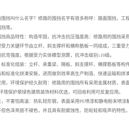
的围挡叫什么名字？修路的围挡名字有很多称呼：路面围挡，工程
围挡等。
围挡商品特性：构造牢固，抗冲击抗压强度高：修路用的围挡采
键受力关键环节由立杆、斜支撑杆和横称筋板一同组成，三重受
和抗弯强度。根据受力实体模型测算，抗冲击级别≤10级。
，标准化组装：立杆、承重梁、隔板、斜支撑杆、横撑筋板等构
造和标准化拼凑安裝，进而做到效率高生产制造、快速运输和拼
应用，环境保护经久耐用：修路用的围挡所有采用金属材质，表
。环境保护翠绿色建筑装饰材料优选，可回收利用可反复应用。
性，不害怕高溫：热轧轻形钢，表面采用PE喷漆和静电粉末喷涂解
不但色泽亮丽不褪色，并且具有耐腐蚀性、防蛀蛀和吸声的特性