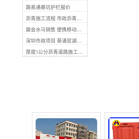
大大提高。与水泥混凝土路面
国于1858年在巴黎用天然岩沥
相比，沥青路面表面平整无接
路易通基坑护栏报价
青修筑了第一条地沥青碎石
缝，行车振动小，噪音低，开
路；到20世纪，使用量较大的
沥青施工流程 市政沥青摊铺价格
放交通快，养护简便，适宜于
铺路材料为石油沥青。中国上
路面分期修建，是我国路面的
海在20世纪20年代开始铺设沥
展会水马销售 便携移动水马 路易通水马厂家
重要结构形式。 沥青路面的缺
青路面。1949年以后随着中国
点是温度敏感性较高。夏季强
自产路用沥青材料工业的发
深圳市政项目 葵涌官湖沙滩沥青路翻新工程
度下降，若控制不好会使路面
展，沥青路面已广泛应用于城
发软泛油或推移剪裂破坏。低
厚度5公分沥青道路施工流程
市道路和公路干线，成为目前
温时沥青材料变脆可能引起路
中国铺筑面积较多的一种高级
面开裂。 沥青路面按其强度构
路面。 路面材料 1.沥青结合料
成原则分为嵌挤锁结式和级配
沥青结合料将矿质粒料粘结成
密实式两类。嵌锁式沥青路面
整体，增加强度和增强路面抵
用沥青表面处治、沥青贯人式
抗行车破坏的能力，并使路面
和沥青碎石铺筑，属于次高级
具有抗水性。适合修筑路面的
路面。密实式沥青路面采用各
沥青材料主要为石油沥青和煤
类沥青混凝土，沥青玛蹄脂碎
沥青，此外，还有天然沥青。
石等铺筑，其密实度大、孔隙
沥青的性质和标号要求，随沥
小，是强度和稳定性较高的沥
青路面种类、地区的气候和路
青路面，属高级路面。 简史
段的交通情况不同而异；热拌
据考古资料，印加帝国在15世
或热法浇洒以及在炎热地区和
纪已采用天然沥青修筑沥青碎
重交通道路上宜选用较稠的沥
石路。英国在1832～1838年之
青；冷拌或冷法浇洒以及在寒